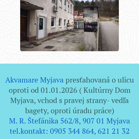
Akvamare Myjava
presťahovaná o ulicu
oproti od 01.01.2026 ( Kultúrny Dom
Myjava, vchod s pravej strany- vedľa
bagety, oproti úradu práce)
M. R. Štefánika 562/8, 907 01 Myjava
tel.kontakt: 0905 344 864, 621 21 32