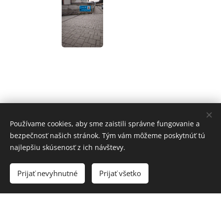
Používame cookies, aby sme zaistili správne fungovanie a
bezpečnosť našich stránok. Tým vám môžeme poskytnúť tú
najlepšiu skúsenosť z ich návštevy.
Akvamare
© 2022 Všetky práva vyhradené
Prijať nevyhnutné
Prijať všetko
Vytvorené službou
Webnode
Cookies
Vytvorte si webové stránky zdarma!