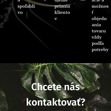
spoľahli
priania
možnos
vo
kliento
ť
v
objedn
ania
tovaru
vždy
podľa
potreby
Chcete nás
kontaktovať?