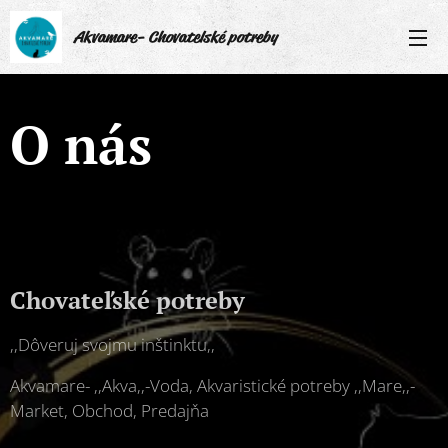
Akvamare- Chovatelské potreby
O nás
Chovateľské potreby
,,Dôveruj svojmu inštinktu,,
Akvamare- ,,Akva,,-Voda, Akvaristické potreby ,,Mare,,-
Market, Obchod, Predajňa