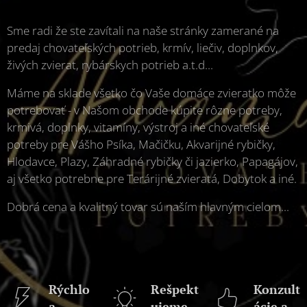
Sme radi že ste zavítali na naše stránky zamerané na
predaj chovateľských potrieb, krmív, liečiv, doplnkov,
živých zvierat, rybárskych potrieb a.t.d...
Máme na sklade všetko čo Vaše domáce zvieratko môže
potrebovať - v Našom obchode kúpite rôzne potreby,
krmivá, doplnky, vitamíny, výstroj a iné chovateľské
potreby pre Vášho Psíka, Mačičku, Akvarijné rybičky,
Hlodavce, Plazy, Záhradné rybičky či jazierko, Papagájov,
aj všetko potrebne pre Terárijné zvieratá, Dobytok a iné.
Dobrá cena a kvalitný tovar sú naším hlavným cielom...
Rýchlo
Rešpekt
Konzult
a
ujeme
ácie a